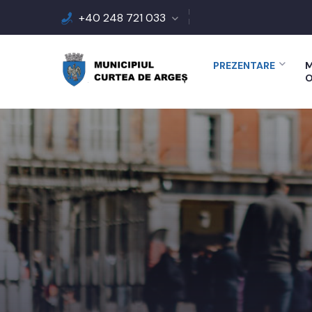
+40 248 721 033
PREZENTARE
M
O