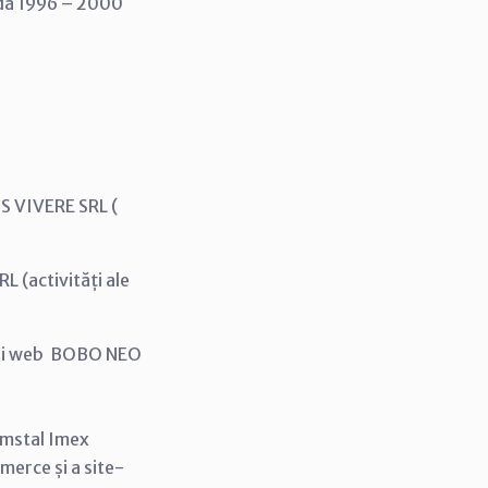
Vodă 1996 – 2000
 VIVERE SRL (
(activități ale
ini web BOBO NEO
omstal Imex
erce și a site-