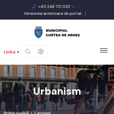
+40 248 721 033
Versiunea anterioara de portal
Limba
▼
Urbanism
Prima pagină
Cetateni