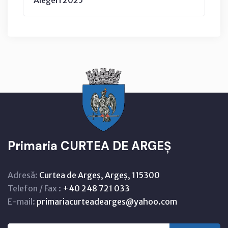
Primaria CURTEA DE ARGEȘ
Adresă:
Curtea de Argeș, Argeș, 115300
Telefon / Fax :
+40 248 721 033
E-mail:
primariacurteadearges@yahoo.com