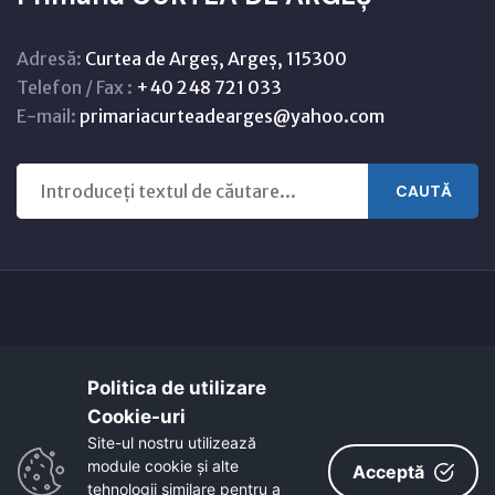
Adresă:
Curtea de Argeș, Argeș, 115300
Telefon / Fax :
+40 248 721 033
E-mail:
primariacurteadearges@yahoo.com
CAUTĂ
Copyright © 2021 - 2026 -
Primaria CURTEA DE ARGEȘ
Politica de utilizare
Harta orasului
Link-uri utile
Cookie-uri‎
EcoActive: Citizens for a Sustainable Europe
Site-ul nostru utilizează
EcoActive: Citizens for a Sustainable Europe - Santiago
module cookie și alte
Acceptă
tehnologii similare pentru a