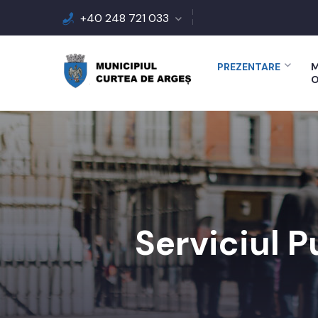
+40 248 721 033
PREZENTARE
M
O
Serviciul 