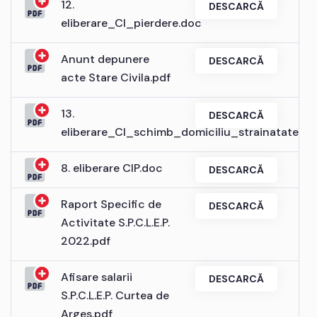
12.
DESCARCĂ
eliberare_CI_pierdere.doc
Anunt depunere
DESCARCĂ
acte Stare Civila.pdf
13.
DESCARCĂ
eliberare_CI_schimb_domiciliu_strainatate_i
8. eliberare CIP.doc
DESCARCĂ
Raport Specific de
DESCARCĂ
Activitate S.P.C.L.E.P.
2022.pdf
Afisare salarii
DESCARCĂ
S.P.C.L.E.P. Curtea de
Arges.pdf