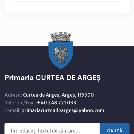
Primaria CURTEA DE ARGEȘ
Adresă:
Curtea de Argeș, Argeș, 115300
Telefon / Fax :
+40 248 721 033
E-mail:
primariacurteadearges@yahoo.com
CAUTĂ