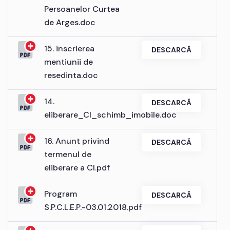
Persoanelor Curtea
de Arges.doc
15. inscrierea
DESCARCĂ
mentiunii de
resedinta.doc
14.
DESCARCĂ
eliberare_CI_schimb_imobile.doc
16. Anunt privind
DESCARCĂ
termenul de
eliberare a CI.pdf
Program
DESCARCĂ
S.P.C.L.E.P.-03.01.2018.pdf