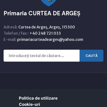
Primaria CURTEA DE ARGEȘ
Adresă:
Curtea de Argeș, Argeș, 115300
Telefon / Fax :
+40 248 721 033
E-mail:
primariacurteadearges@yahoo.com
CAUTĂ
Copyright © 2021 - 2026 -
Primaria CURTEA DE ARGEȘ
Politica de utilizare
Harta orasului
Link-uri utile
Cookie-uri‎
EcoActive: Citizens for a Sustainable Europe