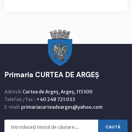
Primaria CURTEA DE ARGEȘ
Adresă:
Curtea de Argeș, Argeș, 115300
Telefon / Fax :
+40 248 721 033
E-mail:
primariacurteadearges@yahoo.com
CAUTĂ