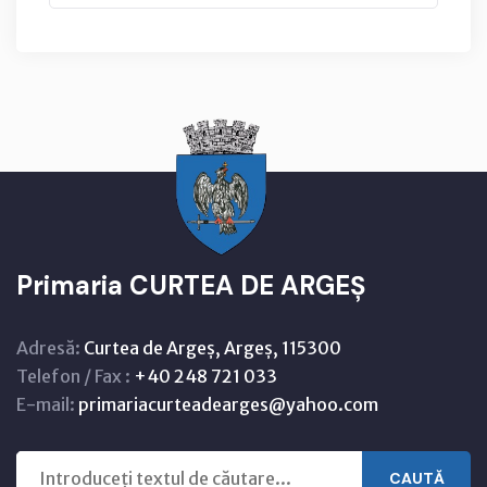
Primaria CURTEA DE ARGEȘ
Adresă:
Curtea de Argeș, Argeș, 115300
Telefon / Fax :
+40 248 721 033
E-mail:
primariacurteadearges@yahoo.com
CAUTĂ