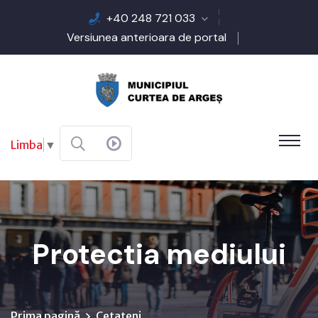
+40 248 721 033
Versiunea anterioara de portal
Limba
▼
Protectia mediului
Prima pagină
Cetateni