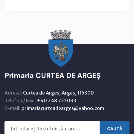
Primaria CURTEA DE ARGEȘ
Adresă:
Curtea de Argeș, Argeș, 115300
Telefon / Fax :
+40 248 721 033
E-mail:
primariacurteadearges@yahoo.com
CAUTĂ