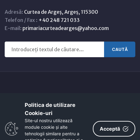
Adresă:
Curtea de Argeș, Argeș, 115300
Telefon / Fax :
+40 248 721 033
E-mail:
primariacurteadearges@yahoo.com
CAUTĂ
Copyright © 2021 - 2026 -
Primaria CURTEA DE ARGEȘ
Politica de utilizare
Harta orasului
Link-uri utile
Cookie-uri‎
EcoActive: Citizens for a Sustainable Europe
Site-ul nostru utilizează
EcoActive: Citizens for a Sustainable Europe - Santiago
module cookie și alte
Acceptă
tehnologii similare pentru a