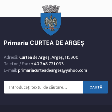
Primaria CURTEA DE ARGEȘ
Adresă:
Curtea de Argeș, Argeș, 115300
Telefon / Fax :
+40 248 721 033
E-mail:
primariacurteadearges@yahoo.com
CAUTĂ