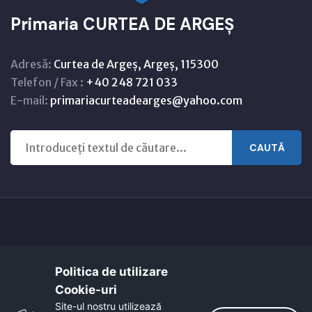
Primaria CURTEA DE ARGEȘ
Adresă:
Curtea de Argeș, Argeș, 115300
Telefon / Fax :
+40 248 721 033
E-mail:
primariacurteadearges@yahoo.com
CAUTĂ
Copyright © 2021 - 2026 -
Primaria CURTEA DE ARGEȘ
Politica de utilizare
Harta orasului
Link-uri utile
Cookie-uri‎
EcoActive: Citizens for a Sustainable Europe
Site-ul nostru utilizează