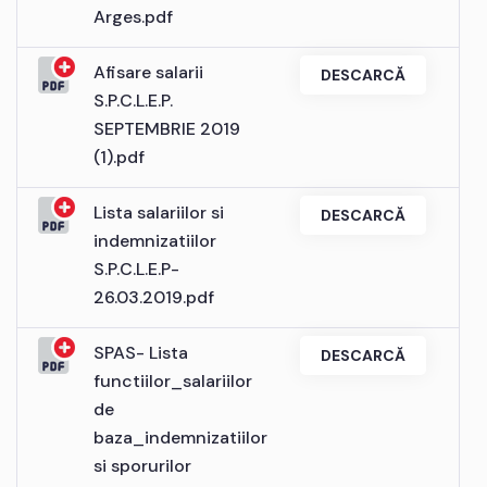
Arges.pdf
Afisare salarii
DESCARCĂ
S.P.C.L.E.P.
SEPTEMBRIE 2019
(1).pdf
Lista salariilor si
DESCARCĂ
indemnizatiilor
S.P.C.L.E.P-
26.03.2019.pdf
SPAS- Lista
DESCARCĂ
functiilor_salariilor
de
baza_indemnizatiilor
si sporurilor