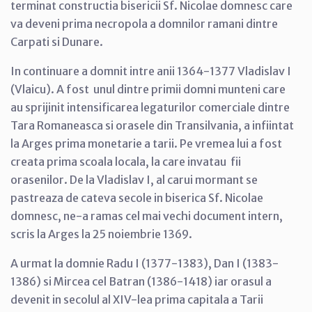
terminat constructia bisericii Sf. Nicolae domnesc care
va deveni prima necropola a domnilor ramani dintre
Carpati si Dunare.
In continuare a domnit intre anii 1364-1377 Vladislav I
(Vlaicu). A fost unul dintre primii domni munteni care
au sprijinit intensificarea legaturilor comerciale dintre
Tara Romaneasca si orasele din Transilvania, a infiintat
la Arges prima monetarie a tarii. Pe vremea lui a fost
creata prima scoala locala, la care invatau fii
orasenilor. De la Vladislav I, al carui mormant se
pastreaza de cateva secole in biserica Sf. Nicolae
domnesc, ne-a ramas cel mai vechi document intern,
scris la Arges la 25 noiembrie 1369.
A urmat la domnie Radu I (1377-1383), Dan I (1383-
1386) si Mircea cel Batran (1386-1418) iar orasul a
devenit in secolul al XIV-lea prima capitala a Tarii