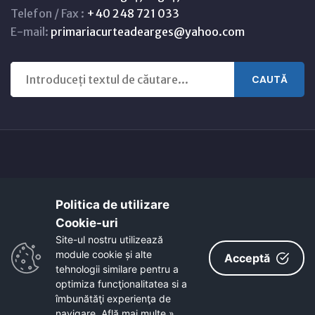
Telefon / Fax :
+40 248 721 033
E-mail:
primariacurteadearges@yahoo.com
CAUTĂ
Copyright © 2021 - 2026 -
Primaria CURTEA DE ARGEȘ
Politica de utilizare
Harta orasului
Link-uri utile
Cookie-uri‎
EcoActive: Citizens for a Sustainable Europe
Site-ul nostru utilizează
EcoActive: Citizens for a Sustainable Europe - Santiago
module cookie și alte
Acceptă
tehnologii similare pentru a
optimiza funcţionalitatea si a
îmbunătăţi experienţa de
navigare.
Află mai multe »