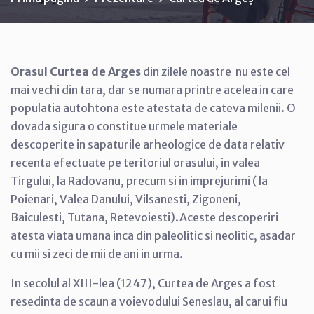
Orasul Curtea de Arges
din zilele noastre nu este cel
mai vechi din tara, dar se numara printre acelea in care
populatia autohtona este atestata de cateva milenii. O
dovada sigura o constitue urmele materiale
descoperite in sapaturile arheologice de data relativ
recenta efectuate pe teritoriul orasului, in valea
Tirgului, la Radovanu, precum si in imprejurimi ( la
Poienari, Valea Danului, Vilsanesti, Zigoneni,
Baiculesti, Tutana, Retevoiesti).Aceste descoperiri
atesta viata umana inca din paleolitic si neolitic, asadar
cu mii si zeci de mii de ani in urma.
In secolul al XIII-lea (1247), Curtea de Arges a fost
resedinta de scaun a voievodului Seneslau, al carui fiu