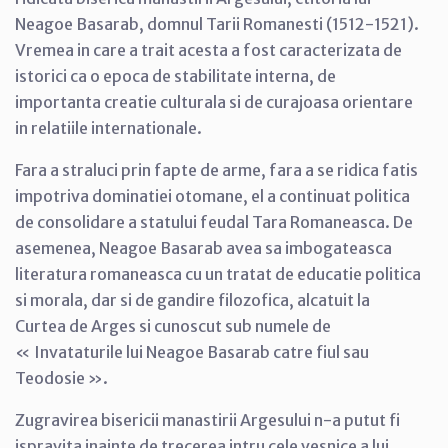
Neagoe Basarab, domnul Tarii Romanesti (1512-1521).
Vremea in care a trait acesta a fost caracterizata de
istorici ca o epoca de stabilitate interna, de
importanta creatie culturala si de curajoasa orientare
in relatiile internationale.
Fara a straluci prin fapte de arme, fara a se ridica fatis
impotriva dominatiei otomane, el a continuat politica
de consolidare a statului feudal Tara Romaneasca. De
asemenea, Neagoe Basarab avea sa imbogateasca
literatura romaneasca cu un tratat de educatie politica
si morala, dar si de gandire filozofica, alcatuit la
Curtea de Arges si cunoscut sub numele de
« Invataturile lui Neagoe Basarab catre fiul sau
Teodosie ».
Zugravirea bisericii manastirii Argesului n-a putut fi
ispravita inainte de trecerea intru cele vesnice a lui