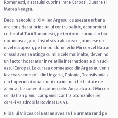
Romanesti, a statului cuprins intre Carpati, Dunare si
Marea Neagra.
Daca in secolul al XIV-lea Argesul ca asezare urbana
era considerat principalul centru politic, economic si
cultural al Tarii Romanesti, pe teritoriul caruia curtea
domneasca, prin fastul si stralucirea ei, atinsese un
nivel european, pe timpul domniei lui Mircea cel Batran
orasul avea sa atinga culmile cele mai inalte, devenind
un factor hotarator in relatiile internationale din sud-
estul Europei. La curtea domneasca din Arges au venit
la acea vreme solii din Ungaria, Polonia, Transilvania si
din Imperiul otoman pentru a incheia fie tratate de
alianta, fie conventii comerciale. Aici a alcatuit Mircea
cel Batran planul companiei contra otomanilor pe
care-i va zdrobi la Rovine(1394).
Pilda lui Mircea cel Batran avea sa fie urmata rand pe