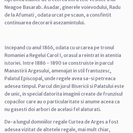
Neagoe Basarab. Asadar, ginerele voievodului, Radu
de la Afumati , odata urcat pe scaun, a consfintit
continuarea decorarii asezamintului.
Incepand cu anul 1866, odata cu urcarea pe tronul
Romaniei a Regelui Carol I, orasul a reintrat in atentia
istoriei. Intre 1886 - 1890 se construiste in parcul
Manastirii Argesului, amenajat in stil frantuzesc,
Palatul Episcopal, unde regele avea sa-si petreaca
adesea timpul. Parcul din jurul Bisericii si Palatului este
de unic, in special datorita imaginii create de frunzisul
copacilor care au o particularitate si anume aceea ca
nu gasesti doi arbori de acelasi fel alaturati.
De-a lungul domniilor regale Curtea de Arges a fost
adesea vizitat de altetele regale, mai mult chiar,