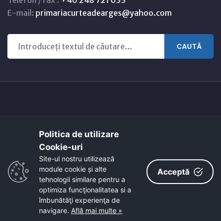
Telefon / Fax :
+40 248 721 033
E-mail:
primariacurteadearges@yahoo.com
CAUTĂ
Copyright © 2021 - 2026 -
Primaria CURTEA DE ARGEȘ
Politica de utilizare
Harta orasului
Link-uri utile
Cookie-uri‎
EcoActive: Citizens for a Sustainable Europe
Site-ul nostru utilizează
EcoActive: Citizens for a Sustainable Europe - Santiago
module cookie și alte
Acceptă
tehnologii similare pentru a
optimiza funcţionalitatea si a
îmbunătăţi experienţa de
navigare.
Află mai multe »