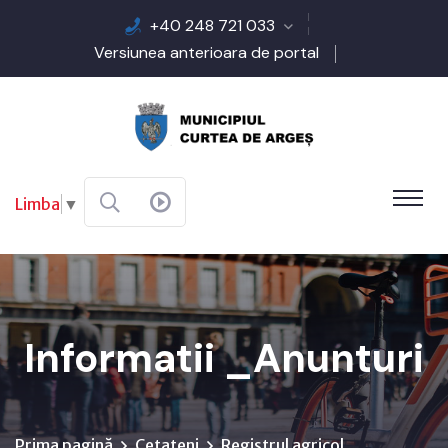
+40 248 721 033
Versiunea anterioara de portal
Limba
▼
Informatii _Anunturi
Prima pagină
Cetateni
Registrul agricol