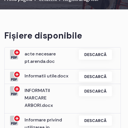
Fișiere disponibile
acte necesare
DESCARCĂ
pt.arenda.doc
Informatii utile.docx
DESCARCĂ
INFORMATII
DESCARCĂ
MARCARE
ARBORI.docx
Informare privind
DESCARCĂ
utilizarea in