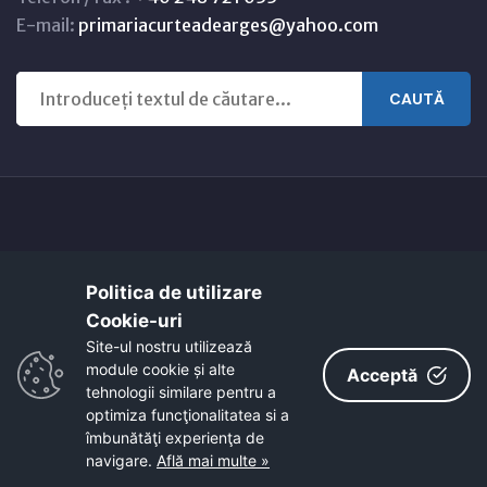
E-mail:
primariacurteadearges@yahoo.com
CAUTĂ
Copyright © 2021 - 2026 -
Primaria CURTEA DE ARGEȘ
Politica de utilizare
Harta orasului
Link-uri utile
Cookie-uri‎
EcoActive: Citizens for a Sustainable Europe
Site-ul nostru utilizează
EcoActive: Citizens for a Sustainable Europe - Santiago
module cookie și alte
Acceptă
tehnologii similare pentru a
optimiza funcţionalitatea si a
îmbunătăţi experienţa de
navigare.
Află mai multe »