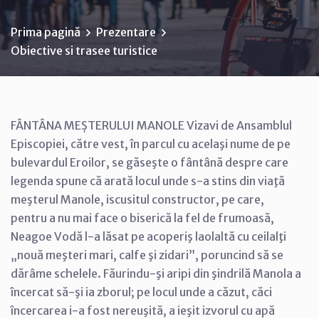
Prima pagină
Prezentare
Obiective si trasee turistice
FÂNTÂNA MEȘTERULUI MANOLE Vizavi de Ansamblul
Episcopiei, către vest, în parcul cu acelaşi nume de pe
bulevardul Eroilor, se găseşte o fântână despre care
legenda spune că arată locul unde s-a stins din viaţă
meşterul Manole, iscusitul constructor, pe care,
pentru a nu mai face o biserică la fel de frumoasă,
Neagoe Vodă l-a lăsat pe acoperiş laolaltă cu ceilalţi
„nouă meşteri mari, calfe şi zidari”, poruncind să se
dărâme schelele. Făurindu-şi aripi din şindrilă Manola a
încercat să-şi ia zborul; pe locul unde a căzut, căci
încercarea i-a fost nereuşită, a ieşit izvorul cu apă