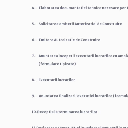
4.
Elaborarea documantatiei tehnice necesare pentru
5.
Solicitarea emiterii Autorizatiei de Construire
6.
Emitere Autorizatie de Construire
7.
Anuntarea inceperii executarii lucrarilor cu amplas
(formulare tipizate)
8.
Executarii lucrarilor
9.
Anuntarea finalizarii executiei lucrarilor (formul
10.Receptia la terminarea lucrarilor
11.Declararea constructiei in vederea impunerii la or