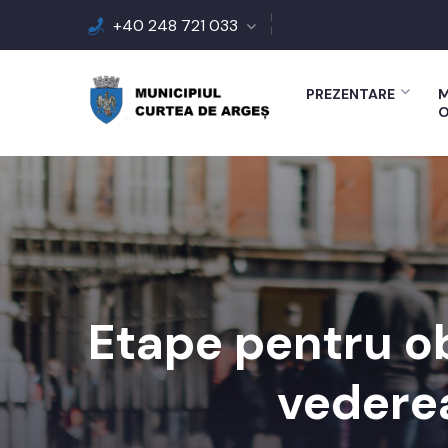
+40 248 721 033
PREZENTARE
M
O
Etape pentru o
vederea