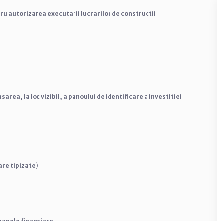
 autorizarea executarii lucrarilor de constructii
area, la loc vizibil, a panoului de identificare a investitiei
are tipizate)
ganele financiare