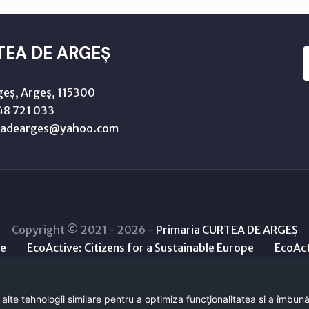
TEA DE ARGEȘ
geș, Argeș, 115300
8 721 033
teadearges@yahoo.com
Copyright © 2021 - 2026 -
Primaria CURTEA DE ARGEȘ
le
EcoActive: Citizens for a Sustainable Europe
EcoAct
 alte tehnologii similare pentru a optimiza funcţionalitatea si a îmbun