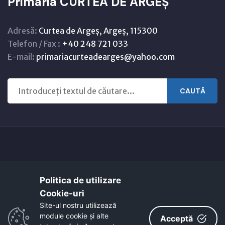
Primaria CURTEA DE ARGEȘ
Adresă:
Curtea de Argeș, Argeș, 115300
Telefon / Fax :
+40 248 721 033
E-mail:
primariacurteadearges@yahoo.com
CAUTĂ
Copyright © 2021 - 2026 -
Primaria CURTEA DE ARGEȘ
Politica de utilizare
Harta orasului
Link-uri utile
Cookie-uri‎
EcoActive: Citizens for a Sustainable Europe
Site-ul nostru utilizează
EcoActive: Citizens for a Sustainable Europe - Santiago
module cookie și alte
Acceptă