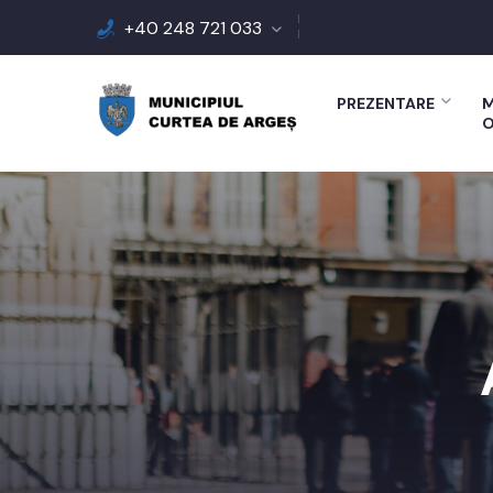
+40 248 721 033
PREZENTARE
M
O