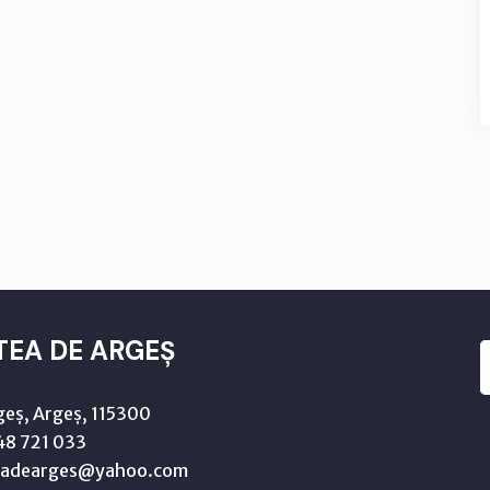
TEA DE ARGEȘ
geș, Argeș, 115300
8 721 033
teadearges@yahoo.com