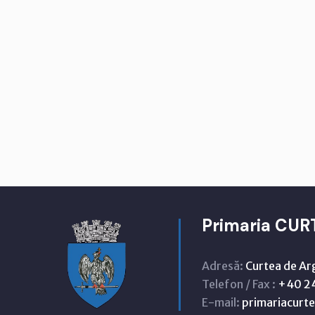
Primaria CUR
Adresă:
Curtea de Ar
Telefon / Fax :
+40 24
E-mail:
primariacur