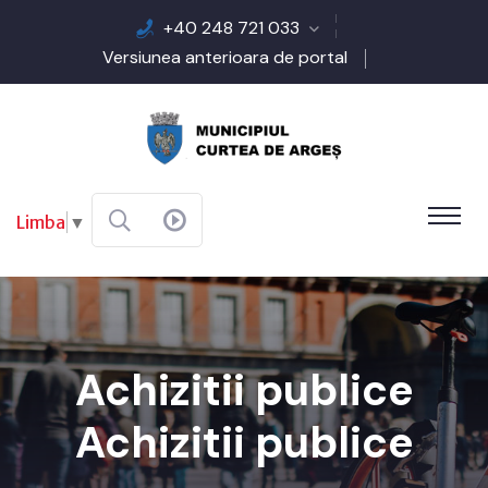
+40 248 721 033
Versiunea anterioara de portal
Limba
▼
Achizitii publice
Achizitii publice