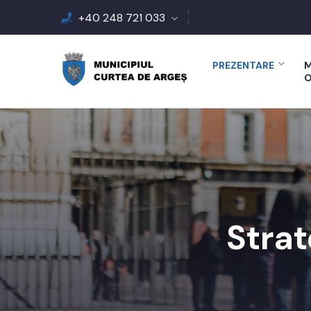
+40 248 721 033
PREZENTARE
M
O
Strat