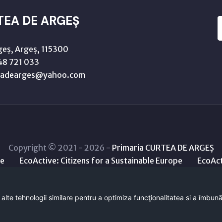
TEA DE ARGEȘ
geș, Argeș, 115300
8 721 033
teadearges@yahoo.com
Copyright © 2021 - 2026 -
Primaria CURTEA DE ARGEȘ
le
EcoActive: Citizens for a Sustainable Europe
EcoAct
 alte tehnologii similare pentru a optimiza funcţionalitatea si a îmbun