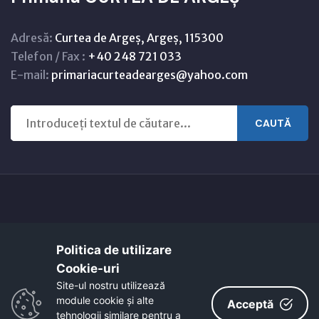
Adresă:
Curtea de Argeș, Argeș, 115300
Telefon / Fax :
+40 248 721 033
E-mail:
primariacurteadearges@yahoo.com
CAUTĂ
Copyright © 2021 - 2026 -
Primaria CURTEA DE ARGEȘ
Politica de utilizare
Harta orasului
Link-uri utile
Cookie-uri‎
EcoActive: Citizens for a Sustainable Europe
Site-ul nostru utilizează
EcoActive: Citizens for a Sustainable Europe - Santiago
module cookie și alte
Acceptă
tehnologii similare pentru a