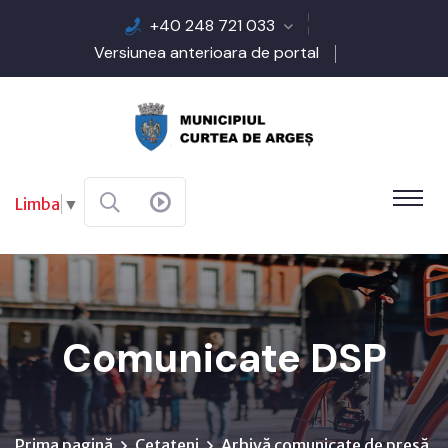
+40 248 721 033
Versiunea anterioara de portal
Limba
▼
Comunicate DSP
Prima pagină
Cetateni
Arhivă comunicate de presă