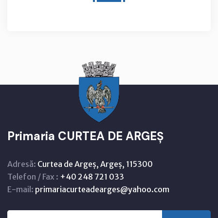
Primaria CURTEA DE ARGEȘ
Adresă:
Curtea de Argeș, Argeș, 115300
Telefon / Fax :
+40 248 721 033
E-mail:
primariacurteadearges@yahoo.com