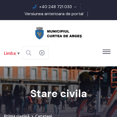
+40 248 721 033
Versiunea anterioara de portal
Limba
▼
Stare civila
Prima pagină
Cetateni