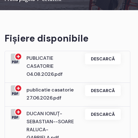
Fișiere disponibile
PUBLICATIE
DESCARCĂ
CASATORIE
04.08.2026.pdf
publicatie casatorie
DESCARCĂ
27.06.2026.pdf
DUCAN IONUȚ-
DESCARCĂ
SEBASTIAN--SOARE
RALUCA-
GABRIELA.pdf